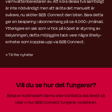
varmvattenberedaren av. Att köra dessa två samtidigt
är inte nödvändigt men att sköta det manuellt är
svårare, nu sköter B2B Connect den biten. Bara detta
ger en besparing i abonnemang på ca 4.000:-/månad.
Ytterligare en sak som vi fick på köpet är styrning av
belysningen, detta möjliggörs tack vare några Shelly-
enheter som kopplas upp via B2B Connect.
« Till fler nyheter
Vill du se hur det fungerar?
Boka en kostnadsfri demo eller kontakta oss direkt så
visar vi hur B2B Connect fungerar i praktiken.