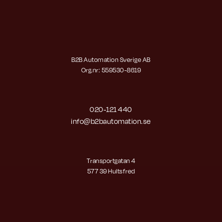
B2B Automation Sverige AB
Org.nr: 559530-8619
020-121 440
info@b2bautomation.se
Transportgatan 4
577 39 Hultsfred