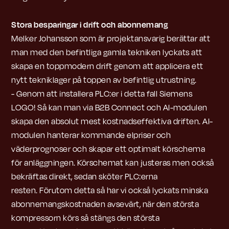
Stora besparingar i drift och abonnemang
Melker Johansson som är projektansvarig berättar att
man med den befintliga gamla tekniken lyckats att
skapa en toppmodern drift genom att applicera ett
nytt tekniklager på toppen av befintlig utrustning.
- Genom att installera PLC:er i detta fall Siemens
LOGO! Så kan man via B2B Connect och AI-modulen
skapa den absolut mest kostnadseffektiva driften. AI-
modulen hanterar kommande elpriser och
väderprognoser och skapar ett optimalt körschema
för anläggningen. Körschemat kan justeras men också
bekräftas direkt, sedan sköter PLC:erna
resten. Förutom detta så har vi också lyckats minska
abonnemangskostnaden avsevärt, när den största
kompressorn körs så stängs den största