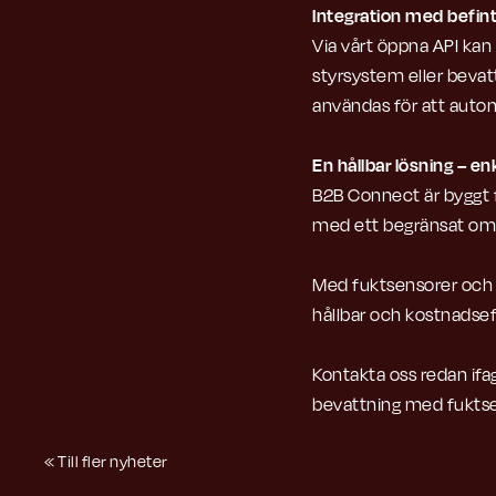
Integration med befint
Via vårt öppna API kan
styrsystem eller beva
användas för att automa
En hållbar lösning – enk
B2B Connect är byggt f
med ett begränsat omr
Med fuktsensorer och 
hållbar och kostnadsef
Kontakta oss redan if
bevattning med fuktse
« Till fler nyheter