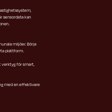
fastighetssystem,
är sensordata kan
ionen.
munala miljöer. Börja
ta plattform.
verktyg för smart,
ng med en effektivare