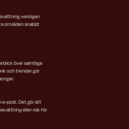
evattning verkligen
orra områden snabbt
erblick över samtliga
orik och trender gör
songer.
 e-post. Det gör att
evattning eller risk för