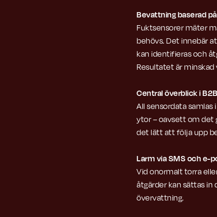
Bevattning baserad på
Fuktsensorer mäter mar
behövs. Det innebär at
kan identifieras och åt
Resultatet är minskad 
Central överblick i B
All sensordata samlas i
ytor – oavsett om det g
det lätt att följa upp
Larm via SMS och e-p
Vid onormalt torra ell
åtgärder kan sättas in d
övervattning.