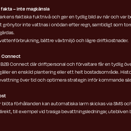
 fakta – inte magkänsla
kens faktiska fuktnivå och ger en tydlig bild av när och var b
t grönytor inte vattnas i onödan efter regn, samtidigt som t
gärdas.
vattenförbrukning, bättre växtmiljö och lägre driftkostnader.
2B Connect
 B2B Connect där driftpersonal och förvaltare får en tydlig öv
äller en enskild plantering eller ett helt bostadsområde. Hist
 bevattning över tid och optimera strategin inför kommande sä
ost
er blöta förhållanden kan automatiska larm skickas via SMS och
irekt, till exempel vid trasiga bevattningsledningar, utebliven b