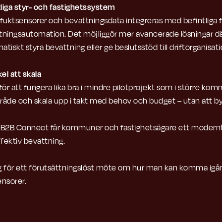
liga styr- och fastighetssystem
 fuktsensorer och bevattningsdata integreras med befintliga 
ttningsautomation. Det möjliggör mer avancerade lösningar d
tiskt styra bevattning eller ge beslutsstöd till driftorganisat
el att skala
ör att fungera lika bra i mindre pilotprojekt som i större kom
åde och skala upp i takt med behov och budget – utan att by
B2B Connect får kommuner och fastighetsägare ett modernt 
fektiv bevattning.
ag för ett förutsättningslöst möte om hur man kan komma igå
nsorer.