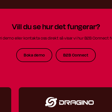
Vill du se hur det fungerar?
i demo eller kontakta oss direkt så visar vi hur B2B Connect fu
Boka demo
B2B Connect