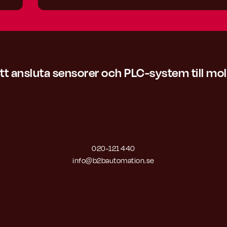
att ansluta sensorer och PLC-system till mo
020-121 440
info@b2bautomation.se