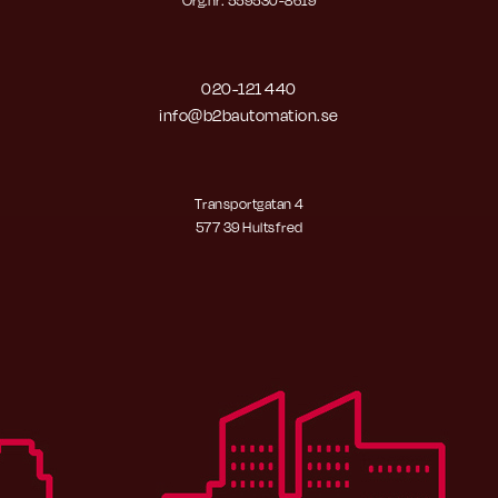
Org.nr: 559530-8619
020-121 440
info@b2bautomation.se
Transportgatan 4
577 39 Hultsfred