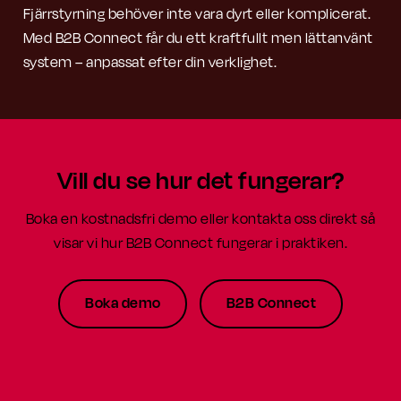
Fjärrstyrning behöver inte vara dyrt eller komplicerat.
Med B2B Connect får du ett kraftfullt men lättanvänt
system – anpassat efter din verklighet.
Vill du se hur det fungerar?
Boka en kostnadsfri demo eller kontakta oss direkt så
visar vi hur B2B Connect fungerar i praktiken.
Boka demo
B2B Connect